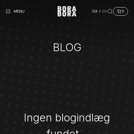
MENU
DA
/
EN
0
BLOG
Ingen blogindlæg
fundet…