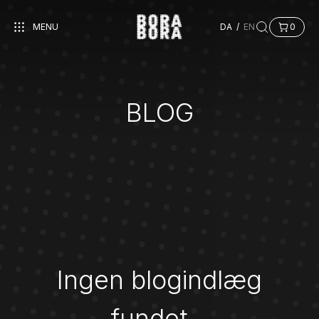
MENU
DA
/
EN
0
BLOG
Ingen blogindlæg
fundet…