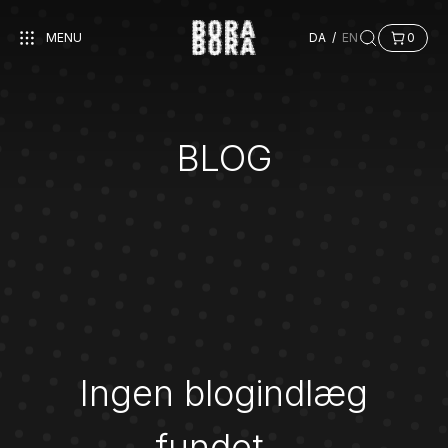
MENU
DA
/
EN
0
BLOG
Ingen blogindlæg
fundet…