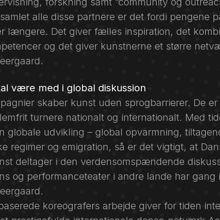
ervisning, forskning samt ”community og outreac
 samlet alle disse partnere er det fordi pengene 
længere. Det giver fælles inspiration, det kombi
petencer og det giver kunstnerne et større netvæ
eergaard.
l være med i global diskussion
agnier skaber kunst uden sprogbarrierer. De er 
emfrit turnere nationalt og internationalt. Med ti
n globale udvikling – global opvarmning, tiltage
ske regimer og emigration, så er det vigtigt, at D
nst deltager i den verdensomspændende diskuss
s og performanceteater i andre lande har gang i
eergaard.
aserede koreografers arbejde giver for tiden inte