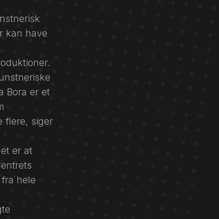
nstnerisk
er kan have
oduktioner.
kunstneriske
a Bora er et
m
flere, siger
et er at
entrets
 fra hele
gte