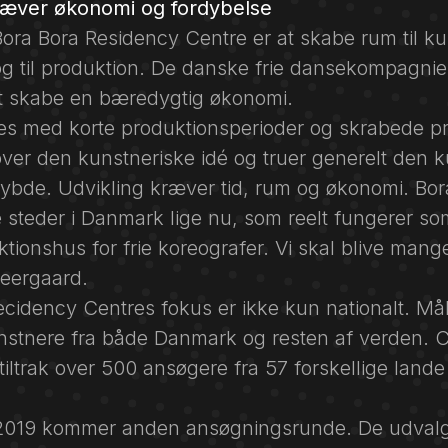
ræver økonomi og fordybelse
ora Bora Residency Centre er at skabe rum til ku
og til produktion. De danske frie dansekompagni
t skabe en bæredygtig økonomi.
es med korte produktionsperioder og skrabede pr
over den kunstneriske idé og truer generelt den 
dybde. Udvikling kræver tid, rum og økonomi. Bor
 steder i Danmark lige nu, som reelt fungerer so
ionshus for frie koreografer. Vi skal blive mange 
eergaard.
cidency Centres fokus er ikke kun nationalt. Mål
unstnere fra både Danmark og resten af verden. C
” tiltrak over 500 ansøgere fra 57 forskellige lande
f 2019 kommer anden ansøgningsrunde. De udval