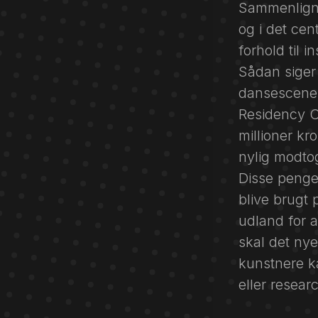
Sammenligne
og i det cen
forhold til i
Sådan siger
dansescene 
Residency Ce
millioner kr
nylig modtog
Disse penge 
blive brugt 
udland for a
skal det ny
kunstnere ka
eller resear