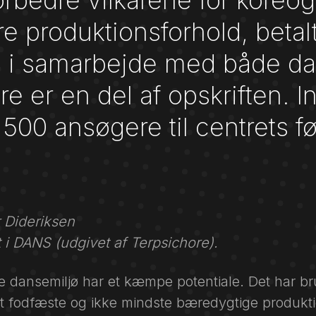
orbedre vilkårene for koreog
e produktionsforhold, beta
 i samarbejde med både da
re er en del af opskriften. I
 500 ansøgere til centrets før
r Dideriksen
t i DANS (udgivet af Terpsichore).
e dansemiljø har et kæmpe potentiale. Det har br
lt fodfæste og ikke mindste bæredygtige produkti