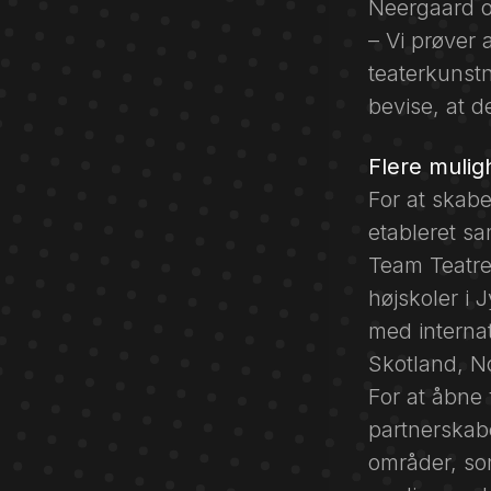
Neergaard og
– Vi prøver
teaterkunstn
bevise, at d
Flere muli
For at skab
etableret sa
Team Teatre
højskoler i 
med internat
Skotland, No
For at åbne
partnerskab
områder, som