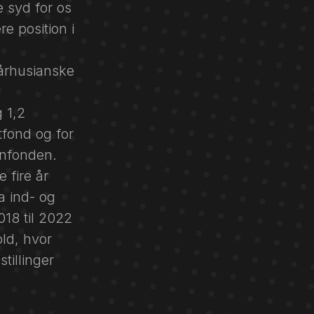
 syd for os
e position i
århusianske
 1,2
tfond og for
enfonden.
 fire år
a ind- og
018 til 2022
ld, hvor
tillinger