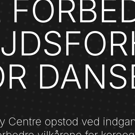
L FORBE
EJDSFOR
OR DANS
y Centre opstod ved indgan