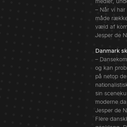
medier, und
– Når vi har
måde rækker 
væld af kom
Jesper de N
Danmark ska
– Dansekomp
og kan probl
på netop de
nationalisti
sin sceneku
moderne dan
Jesper de N
Flere danskb