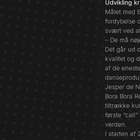
Udvikling k
Målet med B
fordybelse 
svært ved a
– De må nøj
Det går ud 
kvalitet og 
af de eneste
danseprodukt
Jesper de N
Bora Bora Re
tiltrække k
første ”call
verden.
I starten a