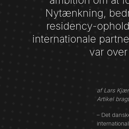
ambition om at f
Nytænkning, bedr
residency-ophold
internationale partne
var over
af Lars Kjæ
Artikel brag
– Det dansk
internationa