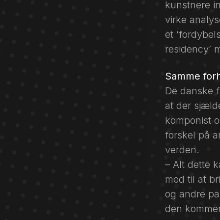
kunstnere in
virke analys
et ’fordybel
residency’ 
Samme forh
De danske f
at der sjæld
komponist os
forskel på 
verden.
– Alt dette
med til at b
og andre par
den kommer 