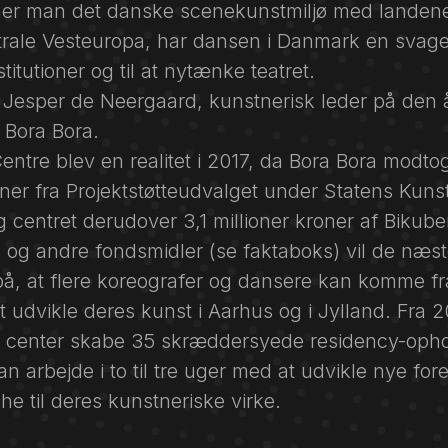
r man det danske scenekunstmiljø med landene
trale Vesteuropa, har dansen i Danmark en svager
nstitutioner og til at nytænke teatret.
 Jesper de Neergaard, kunstnerisk leder på den 
Bora Bora.
ntre blev en realitet i 2017, da Bora Bora modtog
oner fra Projektstøtteudvalget under Statens Kuns
 centret derudover 3,1 millioner kroner af Bikub
og andre fondsmidler (se faktaboks) vil de næste
på, at flere koreografer og dansere kan komme fr
t udvikle deres kunst i Aarhus og i Jylland. Fra 2
e center skabe 35 skræddersyede residency-opho
n arbejde i to til tre uger med at udvikle nye fores
che til deres kunstneriske virke.