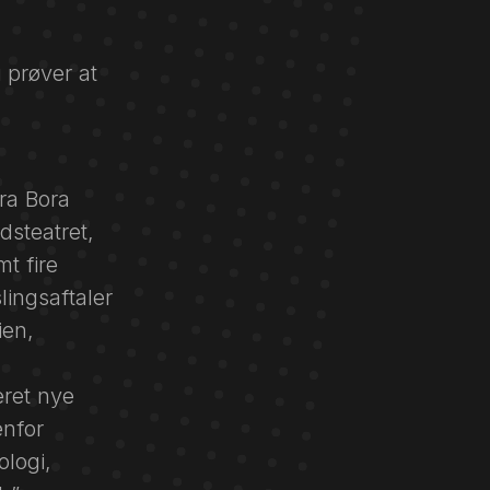
 prøver at
ra Bora
dsteatret,
t fire
lingsaftaler
ien,
eret nye
enfor
ologi,