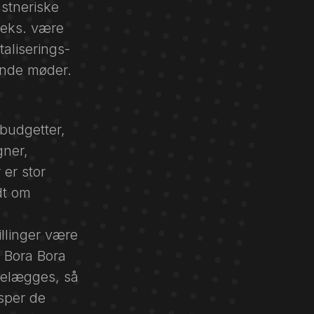
stneriske
f.eks. være
taliserings-
ende møder.
budgetter,
gner,
 er stor
dt om
llinger være
d Bora Bora
telægges, så
sper de