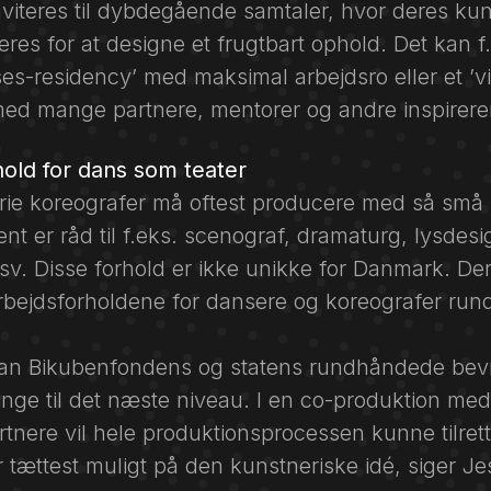
viteres til dybdegående samtaler, hvor deres kun
eres for at designe et frugtbart ophold. Det kan 
ses-residency’ med maksimal arbejdsro eller et ’vi
med mange partnere, mentorer og andre inspirer
old for dans som teater
rie koreografer må oftest producere med så små 
ent er råd til f.eks. scenograf, dramaturg, lysdesi
v. Disse forhold er ikke unikke for Danmark. Der
arbejdsforholdene for dansere og koreografer run
 kan Bikubenfondens og statens rundhåndede bevi
ringe til det næste niveau. I en co-produktion me
tnere vil hele produktionsprocessen kunne tilret
tættest muligt på den kunstneriske idé, siger Je