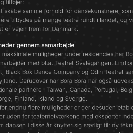
 tilføjer:
 at skabe samme forhold for dansekunstnere, som
ere tilbydes på mange teatre rundt i landet, og vi
et er vejen frem for Danmark.
gheder gennem samarbejde
e maksimale muligheder under residencies har Bo
marbejder med bl.a. Teatret Svalegangen, Limfjor
t, Black Box Dance Company og Odin Teatret sam
Jylland. Derudover har Bora Bora har også udveks
ionale partnere i Taiwan, Canada, Portugal, Belg
rge, Finland, Island og Sverige.
 for endnu flere muligheder er der desuden etabl
er uden for teaternetværkene med eksperter ind
 dansen i disse år knytter sig særligt til: ny tekn