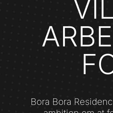
VI
ARB
F
Bora Bora Residenc