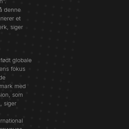
h”.
på denne
nerer et
rk, siger
født globale
dens fokus
nde
anmark med
ion, som
, siger
rnational