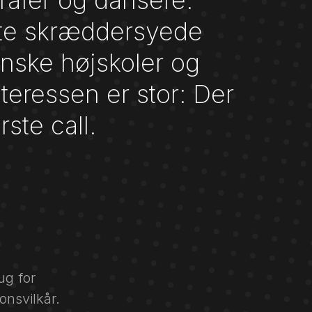
rafer og dansere.
lte skræddersyede
nske højskoler og
nteressen er stor: Der
ste call.
ug for
onsvilkår.