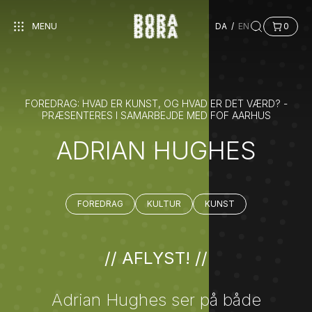
MENU
DA
/
EN
0
FOREDRAG: HVAD ER KUNST, OG HVAD ER DET VÆRD? -
PRÆSENTERES I SAMARBEJDE MED FOF AARHUS
ADRIAN HUGHES
FOREDRAG
KULTUR
KUNST
// AFLYST! //
Adrian Hughes ser på både