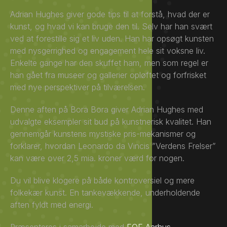
Adrian Hughes giver gode tips til at forstå, hvad der er
kunst, og hvad vi kan bruge den til. Selv har han svært
ved at forestille sig et liv uden. Han har opsøgt kunsten
med nysgerrighed og engagement hele sit voksne liv.
Enkelte gange har den skuffet ham, men som regel er
han gået fra museer og gallerier opløftet og forfrisket
med nye perspektiver på tilværelsen.
Denne aften på Bora Bora giver Adrian Hughes med
udvalgte eksempler sit bud på kunstnerisk kvalitet. Han
gennemgår kunstens mystiske pris-mekanismer og
forklarer, hvordan Leonardo da Vincis ”Verdens Frelser”
kan være over 2,5 mia. kroner værd for nogen.
Du vil blive klogere på både kontroversiel og mere
folkekær kunst. En tankevækkende, underholdende
aften fyldt med energi.