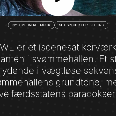
NYKOMPONERET MUSIK
SITE SPECIFIK FORESTILLING
er et iscenesat korværk fo
kanten i svømmehallen. Et st
flydende i vægtløse sekven
ømmehallens grundtone, me
velfærdsstatens paradokser