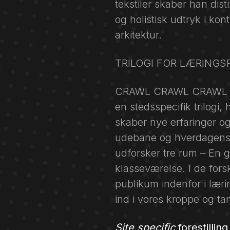
tekstiler skaber han disti
og holistisk udtryk i kon
arkitektur.
TRILOGI FOR LÆRING
CRAWL CRAWL CRAWL er a
en stedsspecifik trilogi
skaber nye erfaringer o
udebane og hverdagens
udforsker tre rum – En 
klasseværelse. I de forsk
publikum indenfor i læri
ind i vores kroppe og ta
Site specific
forestilling