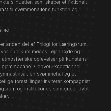
nkte silhuetter, som skaber et fiktionelt
trast til svømmehallens funktion og
SRUM
nden del af Trilogi for Læringsrum,
, hvor publikum mødes i øjenhøjde og
g atmosfæriske oplevelser på kunstens
 hjemmebane. Convoi Exceptionnel
gymnastiksal, en svømmehal og et
ellige forestillinger inviterer kompagniet
ngsrum og institutioner, som griber dybt
nker.