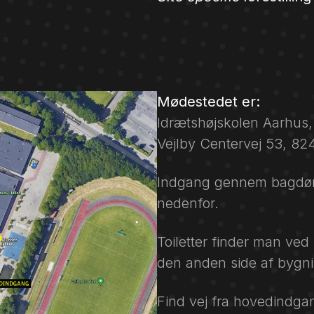
Mødestedet er:
Idrætshøjskolen Aarhus
Vejlby Centervej 53, 82
Indgang gennem bagdør – 
nedenfor.
Toiletter finder man ve
den anden side af bygn
Find vej fra hovedindg