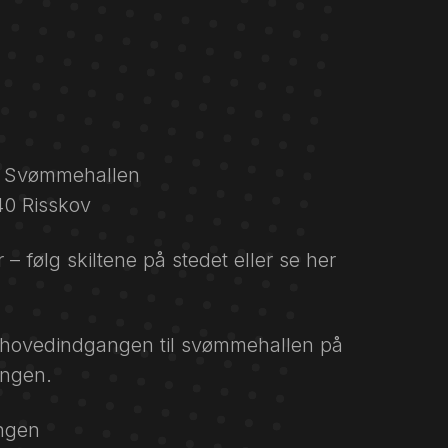
, Svømmehallen
40 Risskov
følg skiltene på stedet eller se her
d hovedindgangen til svømmehallen på
ingen.
angen