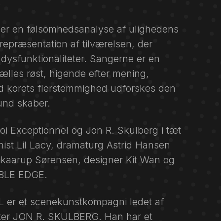
.
en følsomhedsanalyse af ulighedens
repræsentation af tilværelsen, der
dysfunktionaliteter. Sangerne er en
fælles røst, higende efter mening,
ed korets flerstemmighed udforskes den
und skaber.
oi Exceptionnel og Jon R. Skulberg i tæt
st Lil Lacy, dramaturg Astrid Hansen
Skaarup Sørensen, designer Kit Wan og
BLE EDGE.
r et scenekunstkompagni ledet af
ter JON R. SKULBERG. Han har et