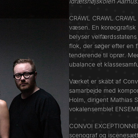
Idrætshøjskolen Aarhus
CRAWL CRAWL CRAWL er 
væsen. En koreografisk 
belyser velfærdsstatens 
flok, der søger efter en 
tenderende til oprør. M
ubalance et klassesamf
Værket er skabt af Conv
samarbejde med komponi
Holm, dirigent Mathias 
vokalensemblet ENSEM
CONVOI EXCEPTIONNEL e
scenograf og iscenesæt