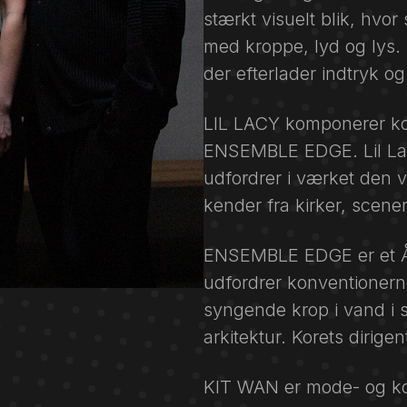
stærkt visuelt blik, hv
med kroppe, lyd og lys.
der efterlader indtryk og
LIL LACY komponerer kor
ENSEMBLE EDGE. Lil Lac
udfordrer i værket den v
kender fra kirker, scene
ENSEMBLE EDGE er et Å
udfordrer konventionern
syngende krop i vand i 
arkitektur. Korets dir
KIT WAN er mode- og k