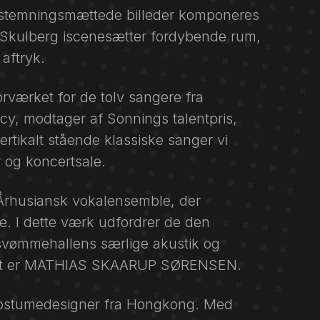
or stemningsmættede billeder komponeres
 Skulberg iscenesætter fordybende rum,
 aftryk.
værket for de tolv sangere fra
y, modtager af Sonnings talentpris,
ertikalt stående klassiske sanger vi
r og koncertsale.
rhusiansk vokalensemble, der
e. I dette værk udfordrer de den
svømmehallens særlige akustik og
igent er MATHIAS SKAARUP SØRENSEN.
ostumedesigner fra Hongkong. Med