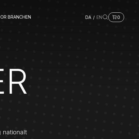
FOR BRANCHEN
DA
/
EN
0
ER
 nationalt