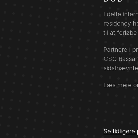
I dette int
residency ho
til at forlø
Partnere i p
CSC Bassano
sidstnævnte 
Læs mere o
Se tidligere