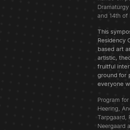
Dramaturgy a
and 14th of
This sympos
Residency 
based art a
artistic, th
fruitful int
ground for 
everyone wa
Program for 
Heering, An
Tarpgaard, 
Neergaard a