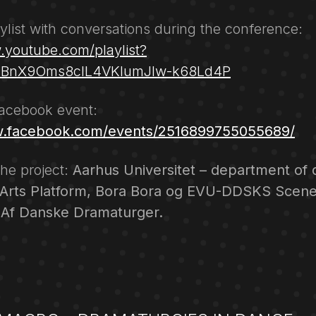
aylist with conversations during the conference:
.youtube.com/playlist?
RTBnX9Oms8clL4VKIumJlw-k68Ld4P
facebook event:
w.facebook.com/events/2516899755055689/
the project:
Aarhus Universitet – department of
 Arts Platform, Bora Bora og EVU-DDSKS Scene
 Af Danske Dramaturger.