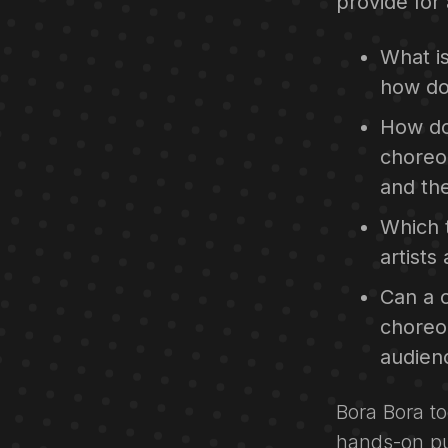
provide for 
What is
how do
How do
choreo
and th
Which 
artists
Can a 
choreo
audien
Bora Bora t
hands-on pu