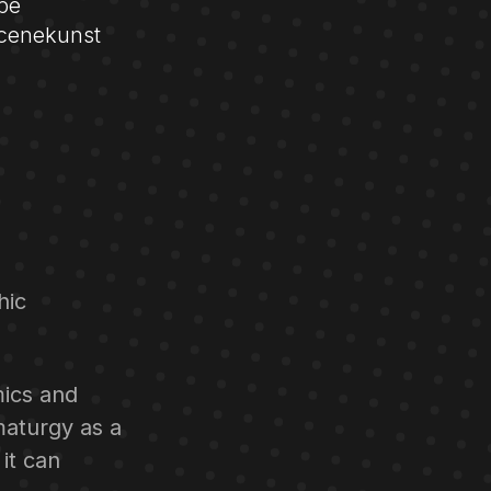
abe
scenekunst
hic
mics and
maturgy as a
 it can