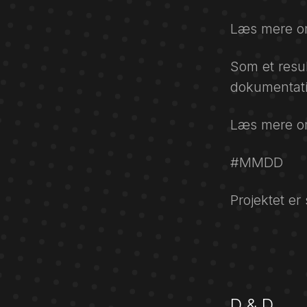
Læs mere om
Som et resul
dokumentat
Læs mere om
#MMDD
Projektet er
D & D