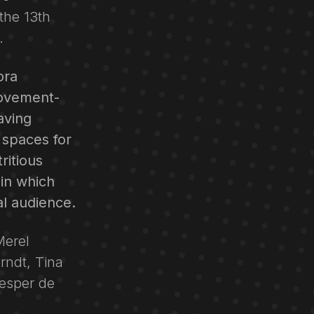
 the 13th
.
ora
movement-
aving
d spaces for
ritious
in which
l audience.
Merel
rndt, Tina
Jesper de