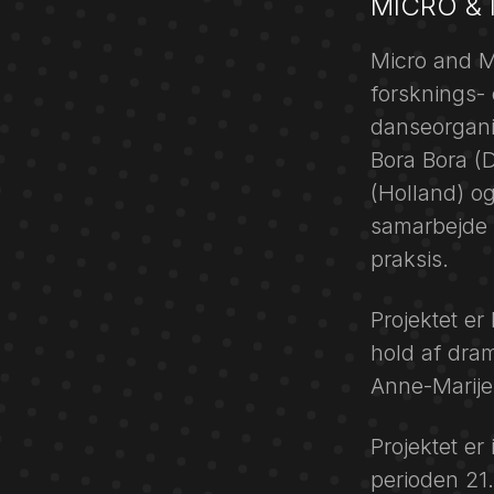
MICRO &
Micro and M
forsknings-
danseorgani
Bora Bora (
(Holland) o
samarbejde 
praksis.
Projektet er
hold af dram
Anne-Marije
Projektet er
perioden 21