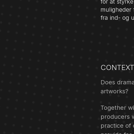
for at styr
muligheder 
fra ind- og 
CONTEXT
Does drama
artworks?
Together wi
producers w
practice of 