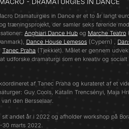
 MACRO - DRAMATURGIES IN DANCE
acro Dramaturgies in Dance er et to år langt eu
 og træningsprojekt, der samler seks førende mo
sationer:
Anghiari Dance Hub
og
Marche Teatro
(
Danmark),
Dance House Lemesos
(Cypern) ,
Dan
g
Tanec Praha
(Tjekkiet). Målet er gennem udvek
at udforske dramaturgi som en kreativ og socialt
 koordineret af Tanec Praha og kurateret af et vi
aturger: Guy Cools, Katalin Trencsényi, Maja Hri
 van den Bersselaar.
 i sit andet år i 2022 og afholder workshop på Bor
.-30 marts 2022.