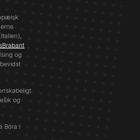
ropæisk
derne
Italien),
sBrabant
lsing og
 bevidst
denskabeligt
ešik og
a Bora i