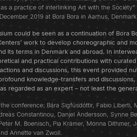
s a practice of interlinking Art with the Society”
 December 2019 at Bora Bora in Aarhus, Denmark
ium could be seen as a continuation of Bora B
Centers’ work to develop choreographic and 
nd its terms in Denmark and abroad. In interwe
eoretical and practical contributions with curate
eractions and discussions, this event provided nut
profound knowledge-transfers and discussions, 
s regarded as an expert – not least the genera
the conference: Bára Sigfúsdóttir, Fabio Liberti, 
dreas Constantinou, Danjel Andersson, Synne Be
Peter M. Boenisch, Pia Krämer, Monna Dithmer, 
nd Annette van Zwoll.