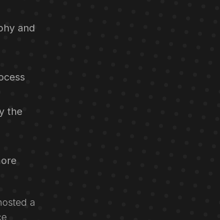
aphy and
rocess
y the
more
hosted a
ce