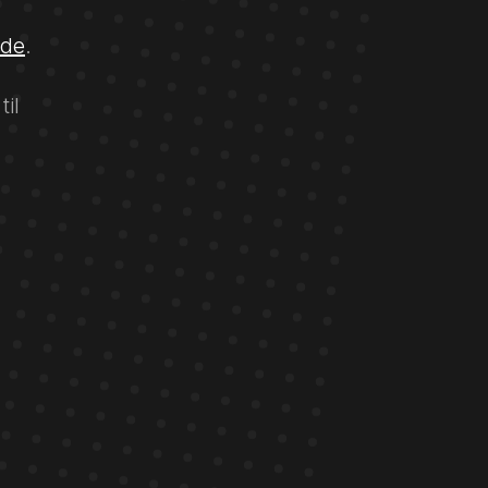
ide
.
til