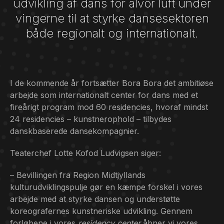
udvikling af dans for alvor luft under
vingerne til at styrke dansesektoren
både regionalt og internationalt.
I de kommende år fortsætter Bora Bora det ambitiøse
arbejde som internationalt center for dans med et
fireårigt program mod 60 residencies, hvoraf mindst
24 residencies – kunstnerophold – tilbydes
danskbaserede dansekompagnier.
Teaterchef Lotte Kofod Ludvigsen siger:
– Bevillingen fra Region Midtjyllands
kulturudviklingspulje gør en kæmpe forskel i vores
arbejde med at styrke dansen og understøtte
koreografernes kunstneriske udvikling. Gennem
forløbene i vores
residency center
åbner vi vores