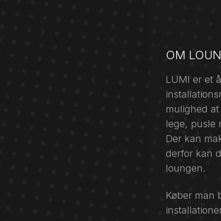
OM LOUN
LUMI er et 
installation
mulighed at
lege, pusle
Der kan maks
derfor kan de
loungen.
Køber man bi
installatione