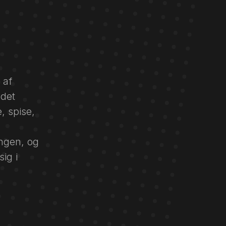
 af
 det
, spise,
angen, og
sig i