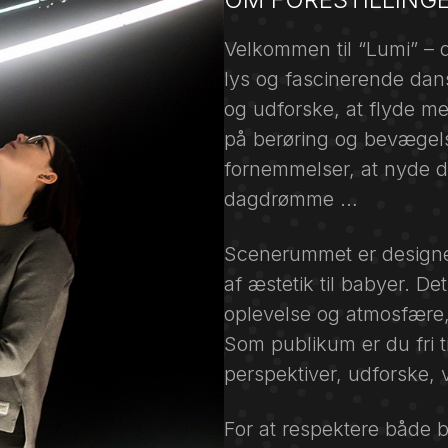
Velkommen til “Lumi” – d
lys og fascinerende dans
og udforske, at flyde m
på berøring og bevægelse
fornemmelser, at nyde 
dagdrømme …
Scenerummet er designet 
af æstetik til babyer. D
oplevelse og atmosfære
Som publikum er du fri t
perspektiver, udforske, v
For at respektere både 