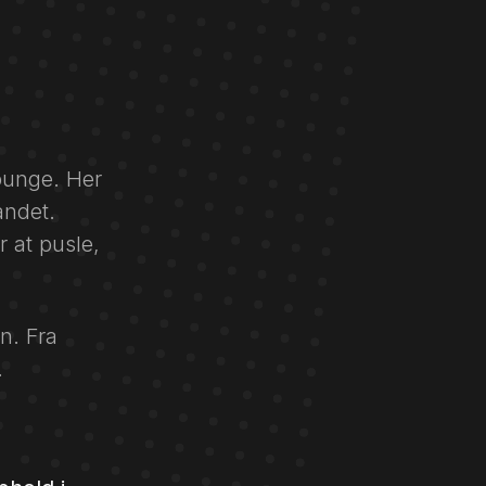
lounge. Her
andet.
 at pusle,
en. Fra
.