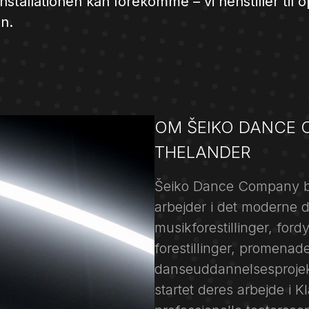
 installationen kan forekomme – vi henstiller til o
n.
OM ŠEIKO DANCE 
THELANDER
Šeiko Dance Company bes
arbejder i det moderne 
musikforestillinger, ford
forestillinger, promenadef
danseuddannelsesprojekte
startet deres arbejde i K