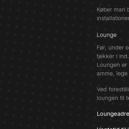
Køber man bi
installatione
Lounge
Før, under o
tjekker I in
Loungen er a
amme, lege 
Ved forestill
loungen til 
Loungeadre