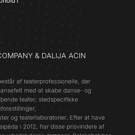
phold i
COMPANY & DALIJA ACIN
tår af teaterprofessionelle, der
dansefelt med at skabe danse- og
ybende teater, stedspecifikke
orestillinger,
r og teaterlaboratorier. Efter at have
laipėda i 2012, har disse prisvindere af