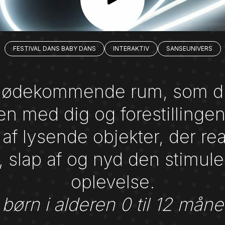
FESTIVAL DANS BABY DANS
INTERAKTIV
SANSEUNIVERS
imødekommende rum, som di
n med dig og forestillinge
 af lysende objekter, der r
slap af og nyd den stimule
oplevelse.
 børn i alderen 0 til 12 måne